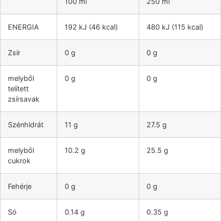
100 ml
250 ml
ENERGIA
192 kJ (46 kcal)
480 kJ (115 kcal)
Zsír
0 g
0 g
melyből
0 g
0 g
telített
zsírsavak
Szénhidrát
11 g
27.5 g
melyből
10.2 g
25.5 g
cukrok
Fehérje
0 g
0 g
Só
0.14 g
0.35 g