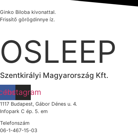
Ginko Biloba kivonattal.
Frissítő görögdinnye íz.
OSLEEP
Szentkirályi Magyarország Kft.
cebook
Instagram
1117 Budapest, Gábor Dénes u. 4.
Infopark C ép. 5. em
Telefonszám
06-1-467-15-03