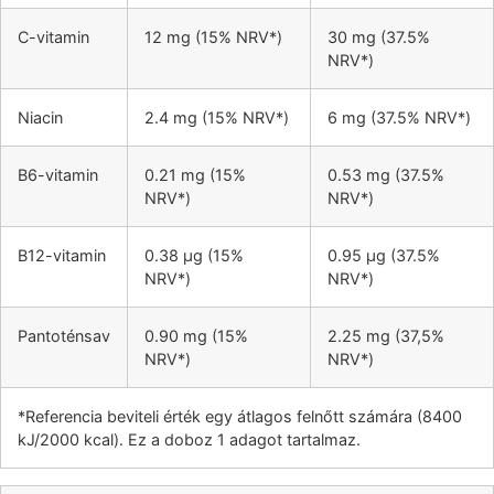
C-vitamin
12 mg (15% NRV*)
30 mg (37.5%
NRV*)
Niacin
2.4 mg (15% NRV*)
6 mg (37.5% NRV*)
B6-vitamin
0.21 mg (15%
0.53 mg (37.5%
NRV*)
NRV*)
B12-vitamin
0.38 µg (15%
0.95 µg (37.5%
NRV*)
NRV*)
Pantoténsav
0.90 mg (15%
2.25 mg (37,5%
NRV*)
NRV*)
*Referencia beviteli érték egy átlagos felnőtt számára (8400
kJ/2000 kcal). Ez a doboz 1 adagot tartalmaz.