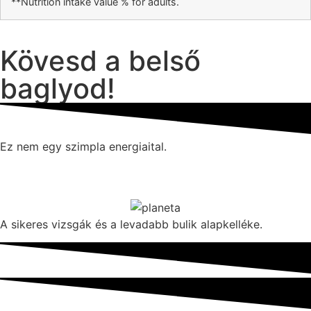
**Nutrition intake value % for adults.
Kövesd a belső
baglyod!
Ez nem egy szimpla energiaital.
A sikeres vizsgák és a levadabb bulik alapkelléke.