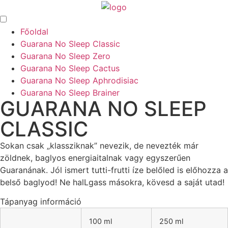
Főoldal
Guarana No Sleep Classic
Guarana No Sleep Zero
Guarana No Sleep Cactus
Guarana No Sleep Aphrodisiac
Guarana No Sleep Brainer
GUARANA NO SLEEP
CLASSIC
Sokan csak „klassziknak” nevezik, de nevezték már
zöldnek, baglyos energiaitalnak vagy egyszerűen
Guaranának. Jól ismert tutti-frutti íze belőled is előhozza a
belső baglyod! Ne halLgass másokra, kövesd a saját utad!
Tápanyag információ
100 ml
250 ml