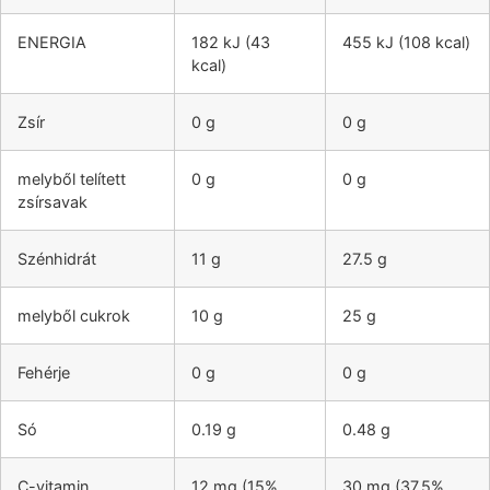
ENERGIA
182 kJ (43
455 kJ (108 kcal)
kcal)
Zsír
0 g
0 g
melyből telített
0 g
0 g
zsírsavak
Szénhidrát
11 g
27.5 g
melyből cukrok
10 g
25 g
Fehérje
0 g
0 g
Só
0.19 g
0.48 g
C-vitamin
12 mg (15%
30 mg (37,5%