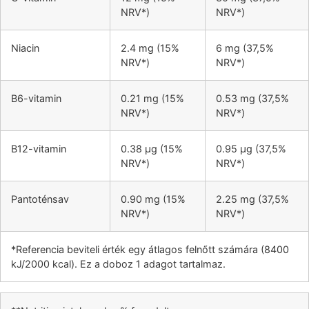
NRV*)
NRV*)
Niacin
2.4 mg (15%
6 mg (37,5%
NRV*)
NRV*)
B6-vitamin
0.21 mg (15%
0.53 mg (37,5%
NRV*)
NRV*)
B12-vitamin
0.38 µg (15%
0.95 µg (37,5%
NRV*)
NRV*)
Pantoténsav
0.90 mg (15%
2.25 mg (37,5%
NRV*)
NRV*)
*Referencia beviteli érték egy átlagos felnőtt számára (8400
kJ/2000 kcal). Ez a doboz 1 adagot tartalmaz.