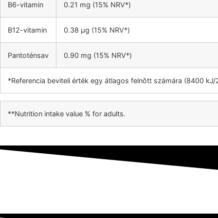
B6-vitamin
0.21 mg (15% NRV*)
B12-vitamin
0.38 µg (15% NRV*)
Pantoténsav
0.90 mg (15% NRV*)
*Referencia beviteli érték egy átlagos felnőtt számára (8400 kJ
**Nutrition intake value % for adults.