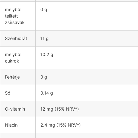
melyből
0 g
telített
zsírsavak
Szénhidrát
11 g
melyből
10.2 g
cukrok
Fehérje
0 g
Só
0.14 g
C-vitamin
12 mg (15% NRV*)
Niacin
2.4 mg (15% NRV*)