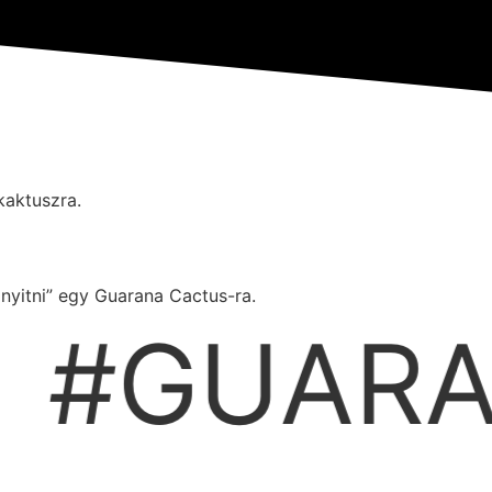
kaktuszra.
rányitni” egy Guarana Cactus-ra.
#GUARA