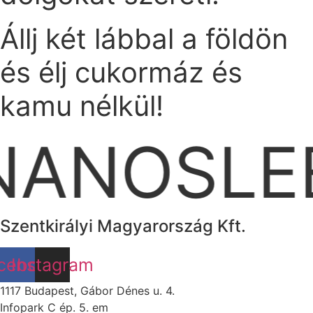
Állj két lábbal a földön
és élj cukormáz és
kamu nélkül!
ANOSLE
Szentkirályi Magyarország Kft.
cebook
Instagram
1117 Budapest, Gábor Dénes u. 4.
Infopark C ép. 5. em