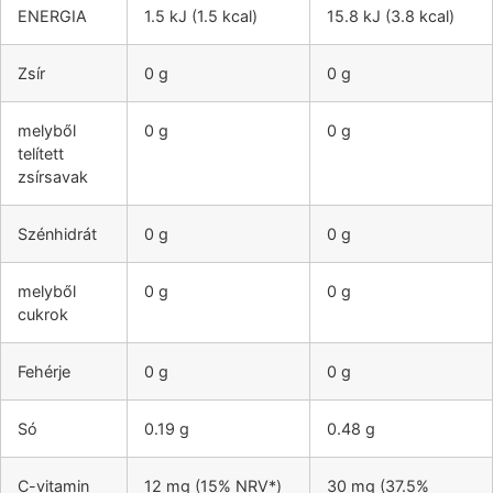
ENERGIA
1.5 kJ (1.5 kcal)
15.8 kJ (3.8 kcal)
Zsír
0 g
0 g
melyből
0 g
0 g
telített
zsírsavak
Szénhidrát
0 g
0 g
melyből
0 g
0 g
cukrok
Fehérje
0 g
0 g
Só
0.19 g
0.48 g
C-vitamin
12 mg (15% NRV*)
30 mg (37.5%