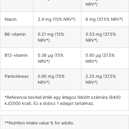
NRV*)
Niacin
2.4 mg (15% NRV*)
6 mg (37.5% NRV*)
B6-vitamin
0.21 mg (15%
0.53 mg (37.5%
NRV*)
NRV*)
B12-vitamin
0.38 µg (15%
0.95 µg (37.5%
NRV*)
NRV*)
Pantoténsav
0.90 mg (15%
2.25 mg (37,5%
NRV*)
NRV*)
*Referencia beviteli érték egy átlagos felnőtt számára (8400
kJ/2000 kcal). Ez a doboz 1 adagot tartalmaz.
**Nutrition intake value % for adults.