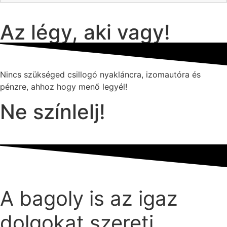
Az légy, aki vagy!
Nincs szükséged csillogó nyakláncra, izomautóra és
pénzre, ahhoz hogy menő legyél!
Ne színlelj!
A bagoly is az igaz
dolgokat szereti.